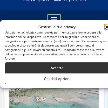
Gestisci la tua privacy
Utilizziamo tecnologie come i cookie per memorizzare e/o accedere alle
informazioni del dispositivo. Lo facciamo per migliorare l'esperienza di
Home
navigazione e per mostrare annunci (non) personalizzati. Il consenso a quest
Campionato del mondo di canoa e paracanoa
tecnologie ci consentirà di elaborare dati quali il comportamento di
navigazione o gli ID univoci su questo sito. Il mancato consenso o la revoca
all’Idroscalo: un progetto educativo e sportivo per i
del consenso possono influire negativamente su alcune caratteristiche e
giovani
funzioni.
Accetta
Gestisci opzioni