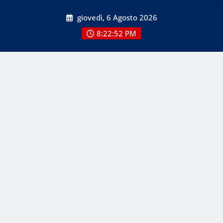
Skip
giovedì, 6 Agosto 2026
to
content
8:22:52 PM