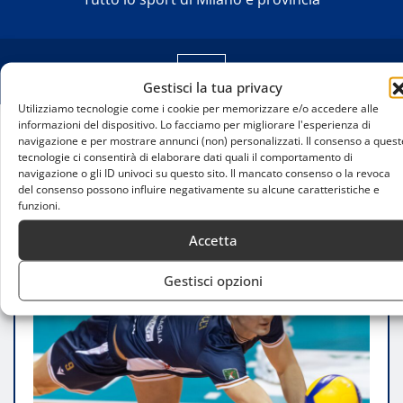
Gestisci la tua privacy
Utilizziamo tecnologie come i cookie per memorizzare e/o accedere alle
informazioni del dispositivo. Lo facciamo per migliorare l'esperienza di
navigazione e per mostrare annunci (non) personalizzati. Il consenso a quest
Home
tecnologie ci consentirà di elaborare dati quali il comportamento di
Filippo Bartolucci sbarca a Milano: il miglior
navigazione o gli ID univoci su questo sito. Il mancato consenso o la revoca
centrale della Serie A2 pronto per la SuperLega
del consenso possono influire negativamente su alcune caratteristiche e
funzioni.
Accetta
Gestisci opzioni