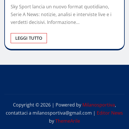
Sky Sport lancia un nuovo format quotidiano,
Serie A News: notizie, analisi e interviste live e i
verdetti decisivi. Informazione…
LEGGI TUTTO
Copyright © 2026 | Powered by
Milanosportiva
,
contattaci a milanosportiva@gmail.com
|
Editor News
by
ThemeArile