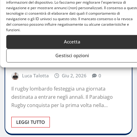
informazioni del dispositivo. Lo facciamo per migliorare l'esperienza di
navigazione e per mostrare annunci (non) personalizzati. Il consenso a quest
tecnologie ci consentirà di elaborare dati quali il comportamento di
navigazione o gli ID univoci su questo sito. Il mancato consenso o la revoca
del consenso possono influire negativamente su alcune caratteristiche e
funzioni.
ATTUALITÀ
Accetta
Parabiago scrive la storia: promozione in
Serie A Elite dopo la vittoria sul Cus
Gestisci opzioni
Torino
Luca Talotta
Giu 2, 2026
0
Il rugby lombardo festeggia una giornata
destinata a entrare negli annali. Il Parabiago
Rugby conquista per la prima volta nella…
LEGGI TUTTO