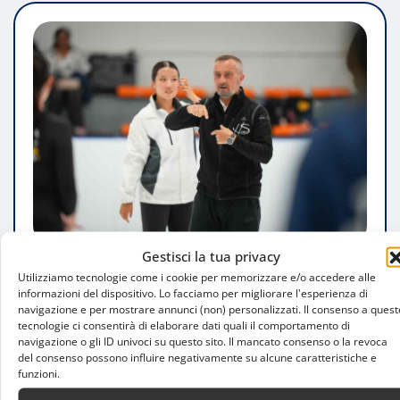
Gestisci la tua privacy
ATTUALITÀ
Utilizziamo tecnologie come i cookie per memorizzare e/o accedere alle
informazioni del dispositivo. Lo facciamo per migliorare l'esperienza di
Synchro9 guarda alle Olimpiadi: Andrea
navigazione e per mostrare annunci (non) personalizzati. Il consenso a quest
tecnologie ci consentirà di elaborare dati quali il comportamento di
Gilardi porta l’esperienza delle Hot
navigazione o gli ID univoci su questo sito. Il mancato consenso o la revoca
Shivers a Bangkok
del consenso possono influire negativamente su alcune caratteristiche e
funzioni.
Luca Talotta
Ago 7, 2026