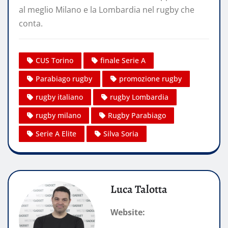
al meglio Milano e la Lombardia nel rugby che
conta.
CUS Torino
finale Serie A
Parabiago rugby
promozione rugby
rugby italiano
rugby Lombardia
rugby milano
Rugby Parabiago
Serie A Elite
Silva Soria
Luca Talotta
Website: