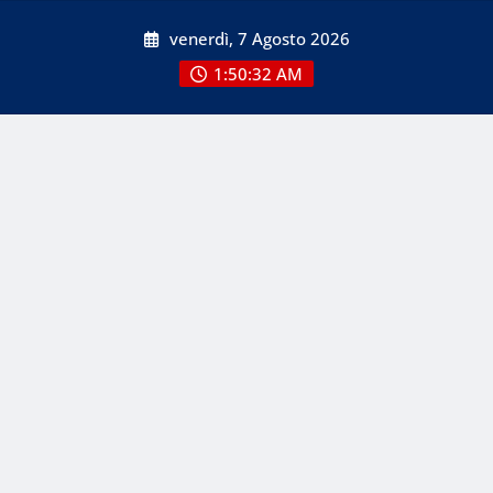
Skip
venerdì, 7 Agosto 2026
to
content
1:50:33 AM