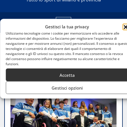
Gestisci la tua privacy
Utilizziamo tecnologie come i cookie per memorizzare e/o accedere alle
informazioni del dispositivo. Lo facciamo per migliorare l'esperienza di
navigazione e per mostrare annunci (non) personalizzati. Il consenso a quest
Home
tecnologie ci consentirà di elaborare dati quali il comportamento di
La “Squadra G” di FISIP e Fondazione Allianz
navigazione o gli ID univoci su questo sito. Il mancato consenso o la revoca
del consenso possono influire negativamente su alcune caratteristiche e
UMANA MENTE: un nuovo capitolo per lo sci
funzioni.
paralimpico italiano
Accetta
Gestisci opzioni