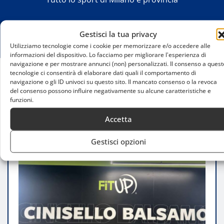
Gestisci la tua privacy
Utilizziamo tecnologie come i cookie per memorizzare e/o accedere alle
informazioni del dispositivo. Lo facciamo per migliorare l'esperienza di
navigazione e per mostrare annunci (non) personalizzati. Il consenso a quest
tecnologie ci consentirà di elaborare dati quali il comportamento di
navigazione o gli ID univoci su questo sito. Il mancato consenso o la revoca
Home
del consenso possono influire negativamente su alcune caratteristiche e
Intervista a Showtime GP all’inaugurazione di
funzioni.
FitUp Cinisello
Accetta
Gestisci opzioni