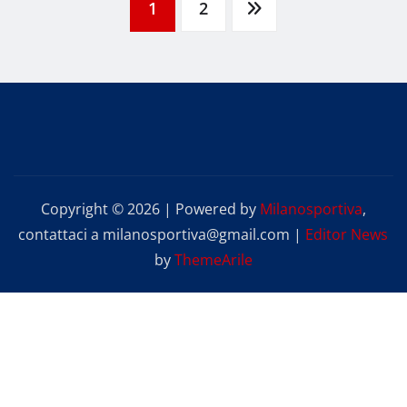
Paginazione
1
2
degli
articoli
Copyright © 2026 | Powered by
Milanosportiva
,
contattaci a milanosportiva@gmail.com
|
Editor News
by
ThemeArile