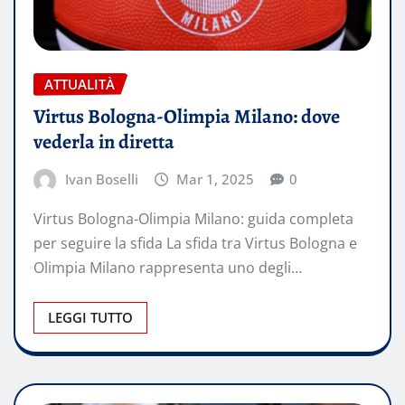
ATTUALITÀ
Virtus Bologna-Olimpia Milano: dove
vederla in diretta​
Ivan Boselli
Mar 1, 2025
0
Virtus Bologna-Olimpia Milano: guida completa
per seguire la sfida La sfida tra Virtus Bologna e
Olimpia Milano rappresenta uno degli…
LEGGI TUTTO