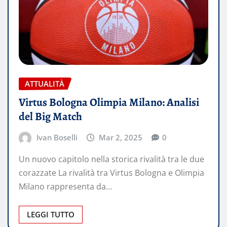
ATTUALITÀ
Virtus Bologna Olimpia Milano: Analisi
del Big Match​
Ivan Boselli
Mar 2, 2025
0
Un nuovo capitolo nella storica rivalità tra le due
corazzate La rivalità tra Virtus Bologna e Olimpia
Milano rappresenta da…
LEGGI TUTTO