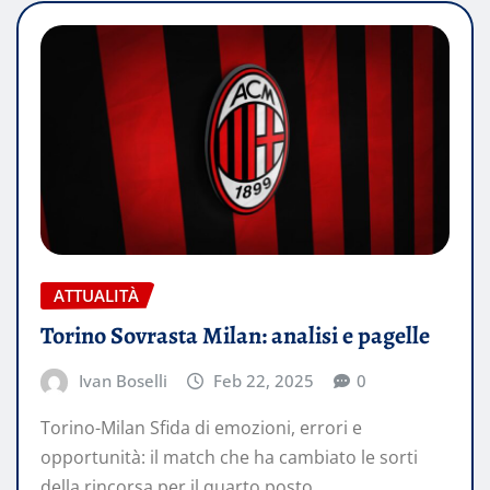
ATTUALITÀ
Torino Sovrasta Milan: analisi e pagelle
Ivan Boselli
Feb 22, 2025
0
Torino-Milan Sfida di emozioni, errori e
opportunità: il match che ha cambiato le sorti
della rincorsa per il quarto posto.…