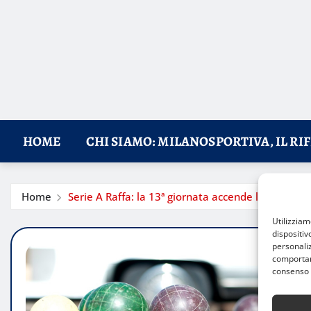
HOME
CHI SIAMO: MILANOSPORTIVA, IL RI
Home
Serie A Raffa: la 13ª giornata accende la corsa a 
Utilizzia
dispositiv
personaliz
comportame
consenso 