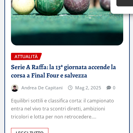
ATTUALITÀ
Serie A Raffa: la 13ª giornata accende la
corsa a Final Four e salvezza
Andrea De Capitani
Mag 2, 2025
0
Equilibri sottili e classifica corta: il campionato
entra nel vivo tra scontri diretti, ambizioni
tricolori e lotta per non retrocedere.…
LEGGI TUTTO