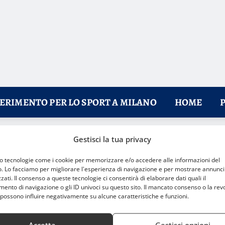
FERIMENTO PER LO SPORT A MILANO
HOME
Gestisci la tua privacy
Final Four e salvezza
mo tecnologie come i cookie per memorizzare e/o accedere alle informazioni del
o. Lo facciamo per migliorare l'esperienza di navigazione e per mostrare annunci
zati. Il consenso a queste tecnologie ci consentirà di elaborare dati quali il
nto di navigazione o gli ID univoci su questo sito. Il mancato consenso o la rev
possono influire negativamente su alcune caratteristiche e funzioni.
Accetta
Gestisci opzioni