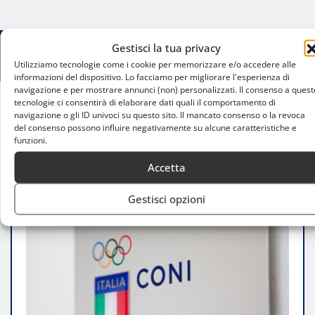
Gestisci la tua privacy
Utilizziamo tecnologie come i cookie per memorizzare e/o accedere alle
informazioni del dispositivo. Lo facciamo per migliorare l'esperienza di
navigazione e per mostrare annunci (non) personalizzati. Il consenso a quest
tecnologie ci consentirà di elaborare dati quali il comportamento di
navigazione o gli ID univoci su questo sito. Il mancato consenso o la revoca
Home
del consenso possono influire negativamente su alcune caratteristiche e
Lo sport come veicolo di diritti umani: il convegno
funzioni.
“Giusti nello Sport” a Milano
Accetta
Gestisci opzioni