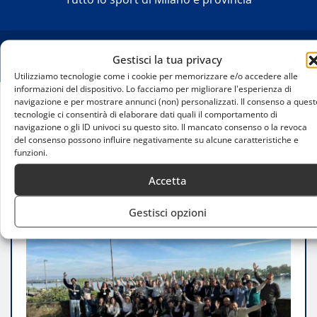
Gestisci la tua privacy
Utilizziamo tecnologie come i cookie per memorizzare e/o accedere alle
informazioni del dispositivo. Lo facciamo per migliorare l'esperienza di
navigazione e per mostrare annunci (non) personalizzati. Il consenso a quest
tecnologie ci consentirà di elaborare dati quali il comportamento di
Home
navigazione o gli ID univoci su questo sito. Il mancato consenso o la revoca
Sport therapy, a Monza e Milano lo sport entra
del consenso possono influire negativamente su alcune caratteristiche e
nella cura dei bambini con tumore
funzioni.
Accetta
Gestisci opzioni