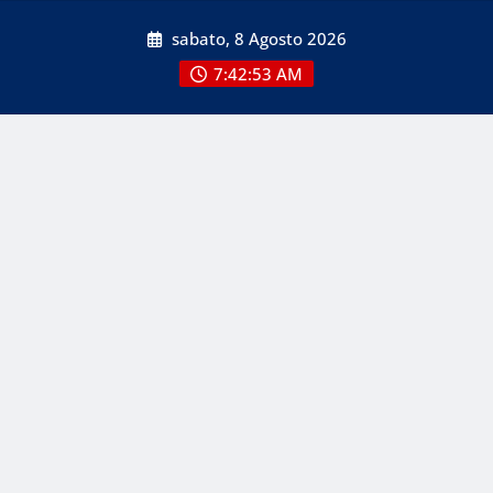
Skip
sabato, 8 Agosto 2026
to
content
7:42:53 AM