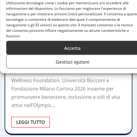
Utilizziamo tecnologie come i cookie per memorizzare e/o accedere alle
informazioni del dispositivo. Lo facciamo per migliorare l'esperienza di
navigazione e per mostrare annunci (non) personalizzati. Il consenso a quest
tecnologie ci consentirà di elaborare dati quali il comportamento di
navigazione o gli ID univoci su questo sito. Il mancato consenso o la revoca
del consenso possono influire negativamente su alcune caratteristiche e
ATTUALITÀ
funzioni.
Olympic Day a Milano, l’eredità dei
Accetta
Giochi passa dal movimento
Gestisci opzioni
Emma Citterio
Giu 30, 2026
0
Wellness Foundation, Università Bocconi e
Fondazione Milano Cortina 2026 insieme per
promuovere benessere, inclusione e stili di vita
attivi nell’Olympic…
LEGGI TUTTO