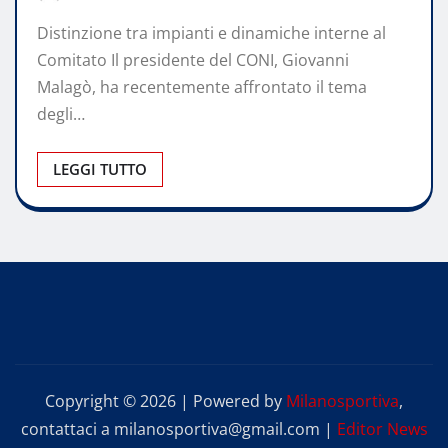
Distinzione tra impianti e dinamiche interne al
Comitato Il presidente del CONI, Giovanni
Malagò, ha recentemente affrontato il tema
degli…
LEGGI TUTTO
Copyright © 2026 | Powered by
Milanosportiva
,
contattaci a milanosportiva@gmail.com
|
Editor News