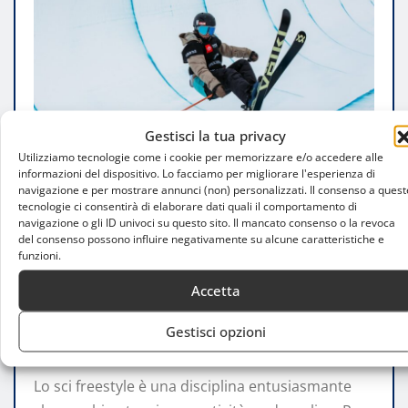
Gestisci la tua privacy
Utilizziamo tecnologie come i cookie per memorizzare e/o accedere alle
informazioni del dispositivo. Lo facciamo per migliorare l'esperienza di
navigazione e per mostrare annunci (non) personalizzati. Il consenso a quest
tecnologie ci consentirà di elaborare dati quali il comportamento di
navigazione o gli ID univoci su questo sito. Il mancato consenso o la revoca
FARE SPORT
del consenso possono influire negativamente su alcune caratteristiche e
Dove praticare sci freestyle vicino a
funzioni.
Milano: le migliori località per
Accetta
principianti
Gestisci opzioni
Emma Citterio
Set 3, 2025
0
Lo sci freestyle è una disciplina entusiasmante