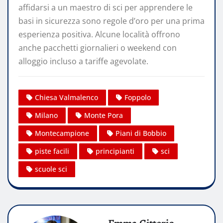
affidarsi a un maestro di sci per apprendere le
basi in sicurezza sono regole d’oro per una prima
esperienza positiva. Alcune località offrono
anche pacchetti giornalieri o weekend con
alloggio incluso a tariffe agevolate.
Chiesa Valmalenco
Foppolo
Milano
Monte Pora
Montecampione
Piani di Bobbio
piste facili
principianti
sci
scuole sci