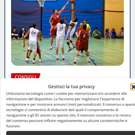
CONSIGLI
Sport Per Migliorare Resistenza E
Gestisci la tua privacy
Utilizziamo tecnologie come i cookie per memorizzare e/o accedere alle
Coordinazione
informazioni del dispositivo. Lo facciamo per migliorare l'esperienza di
navigazione e per mostrare annunci (non) personalizzati. Il consenso a quest
Christian Cenotti
Giu 9, 2026
tecnologie ci consentirà di elaborare dati quali il comportamento di
navigazione o gli ID univoci su questo sito. Il mancato consenso o la revoca
del consenso possono influire negativamente su alcune caratteristiche e
funzioni.