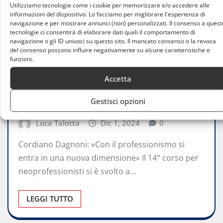
Utilizziamo tecnologie come i cookie per memorizzare e/o accedere alle
informazioni del dispositivo. Lo facciamo per migliorare l'esperienza di
navigazione e per mostrare annunci (non) personalizzati. Il consenso a quest
tecnologie ci consentirà di elaborare dati quali il comportamento di
navigazione o gli ID univoci su questo sito. Il mancato consenso o la revoca
del consenso possono influire negativamente su alcune caratteristiche e
FARE SPORT
funzioni.
Realizzato a Milano il 14° corso per
Accetta
neoprofessionisti: il futuro del ciclismo
italiano
Gestisci opzioni
Luca Talotta
Dic 1, 2024
0
Cordiano Dagnoni: «Con il professionismo si
entra in una nuova dimensione» Il 14° corso per
neoprofessionisti si è svolto a…
LEGGI TUTTO