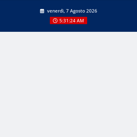
Skip
venerdì, 7 Agosto 2026
to
content
5:31:24 AM