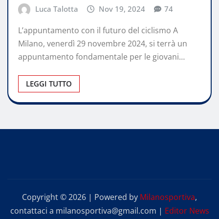
Luca Talotta
Nov 19, 2024
74
L’appuntamento con il futuro del ciclismo A
Milano, venerdì 29 novembre 2024, si terrà un
appuntamento fondamentale per le giovani…
LEGGI TUTTO
Copyright © 2026 | Powered by
Milanosportiva
,
contattaci a milanosportiva@gmail.com
|
Editor News