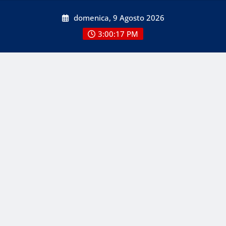
Skip
domenica, 9 Agosto 2026
to
content
3:00:18 PM