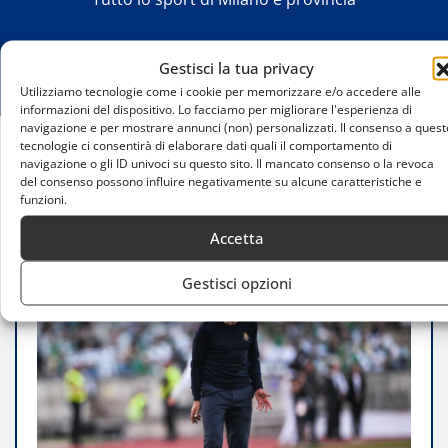
Gestisci la tua privacy
Utilizziamo tecnologie come i cookie per memorizzare e/o accedere alle
informazioni del dispositivo. Lo facciamo per migliorare l'esperienza di
navigazione e per mostrare annunci (non) personalizzati. Il consenso a quest
tecnologie ci consentirà di elaborare dati quali il comportamento di
navigazione o gli ID univoci su questo sito. Il mancato consenso o la revoca
Home
del consenso possono influire negativamente su alcune caratteristiche e
Lecce-Milan, Conceicao pensa alla rivoluzione
funzioni.
della formazione titolare
Accetta
Gestisci opzioni