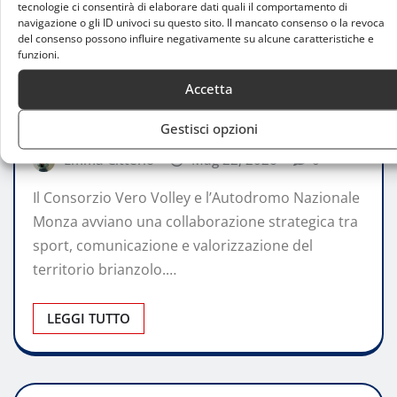
tecnologie ci consentirà di elaborare dati quali il comportamento di
navigazione o gli ID univoci su questo sito. Il mancato consenso o la revoca
del consenso possono influire negativamente su alcune caratteristiche e
funzioni.
ATTUALITÀ
Accetta
Vero Volley e Autodromo Monza insieme:
nasce la partnership tra volley e motori
Gestisci opzioni
Emma Citterio
Mag 22, 2026
0
Il Consorzio Vero Volley e l’Autodromo Nazionale
Monza avviano una collaborazione strategica tra
sport, comunicazione e valorizzazione del
territorio brianzolo.…
LEGGI TUTTO