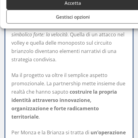
Accetta
Gestisci opzioni
La collaborazione tra
Vero Volley e Autodromo
Nazionale Monz
a
nasce attorno a un concetto
simbolico forte: la velocità
. Quella di un attacco nel
volley e quella delle monoposto sul circuito
brianzolo diventano elementi narrativi di una
strategia condivisa.
Ma il progetto va oltre il semplice aspetto
promozionale. La partnership mette insieme due
realtà che hanno saputo
costruire la propria
identità attraverso innovazione,
organizzazione e forte radicamento
territoriale
.
Per Monza e la Brianza si tratta di
un’operazione