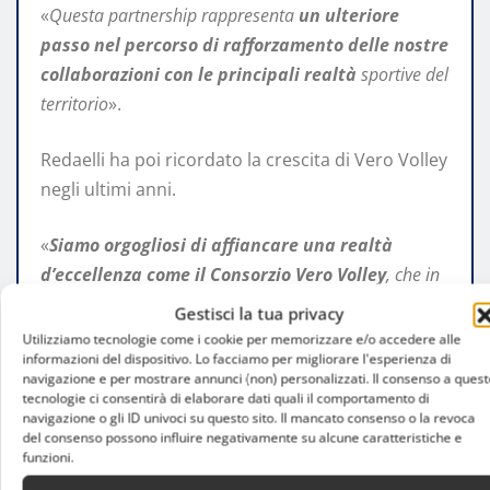
«
Questa partnership rappresenta
un ulteriore
passo nel percorso di rafforzamento delle nostre
collaborazioni con le principali realtà
sportive del
territorio
».
Redaelli ha poi ricordato la crescita di Vero Volley
negli ultimi anni.
«
Siamo orgogliosi di affiancare una realtà
d’eccellenza come il Consorzio Vero Volley
, che in
poco meno di vent’anni ha saputo affermarsi ai
Gestisci la tua privacy
massimi livelli sportivi nazionali e internazionali
».
Utilizziamo tecnologie come i cookie per memorizzare e/o accedere alle
informazioni del dispositivo. Lo facciamo per migliorare l'esperienza di
navigazione e per mostrare annunci (non) personalizzati. Il consenso a quest
Velocità, identità e
tecnologie ci consentirà di elaborare dati quali il comportamento di
navigazione o gli ID univoci su questo sito. Il mancato consenso o la revoca
del consenso possono influire negativamente su alcune caratteristiche e
comunicazione
funzioni.