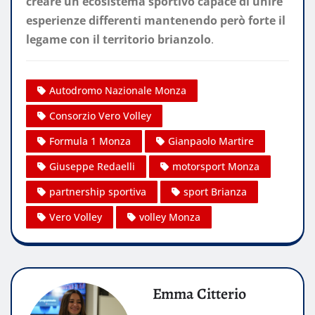
creare un ecosistema sportivo capace di unire
esperienze differenti mantenendo però forte il
legame con il territorio brianzolo
.
Autodromo Nazionale Monza
Consorzio Vero Volley
Formula 1 Monza
Gianpaolo Martire
Giuseppe Redaelli
motorsport Monza
partnership sportiva
sport Brianza
Vero Volley
volley Monza
Emma Citterio