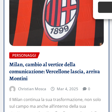
PERSONAGGI
Milan, cambio al vertice della
comunicazione: Vercellone lascia, arriva
Montini
Christian Mosca
Mar 4, 2025
0
Il Milan continua la sua trasformazione, non solo
sul campo ma anche all’interno della sua