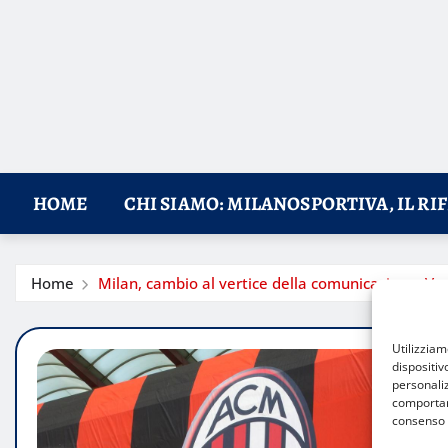
HOME
CHI SIAMO: MILANOSPORTIVA, IL RI
Home
Milan, cambio al vertice della comunicazione: Ver
Utilizzia
dispositiv
personaliz
comportame
consenso 