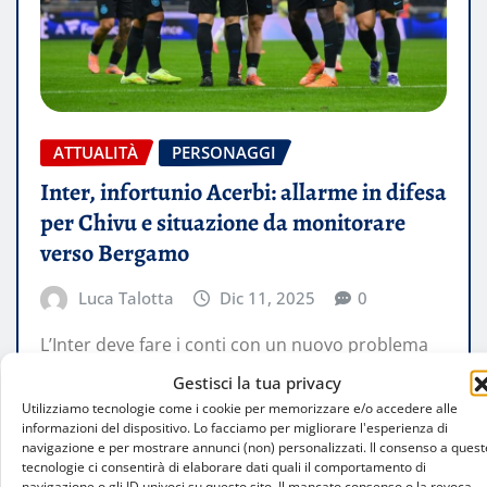
ATTUALITÀ
PERSONAGGI
Inter, infortunio Acerbi: allarme in difesa
per Chivu e situazione da monitorare
verso Bergamo
Luca Talotta
Dic 11, 2025
0
L’Inter deve fare i conti con un nuovo problema
in difesa: Francesco Acerbi è costretto allo stop
Gestisci la tua privacy
dopo l’infortunio accusato…
Utilizziamo tecnologie come i cookie per memorizzare e/o accedere alle
informazioni del dispositivo. Lo facciamo per migliorare l'esperienza di
navigazione e per mostrare annunci (non) personalizzati. Il consenso a quest
LEGGI TUTTO
tecnologie ci consentirà di elaborare dati quali il comportamento di
navigazione o gli ID univoci su questo sito. Il mancato consenso o la revoca