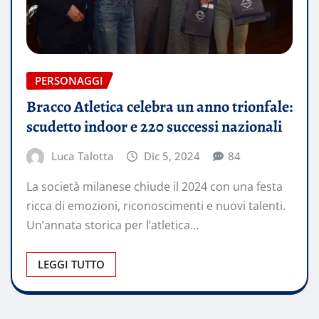
PERSONAGGI
Bracco Atletica celebra un anno trionfale:
scudetto indoor e 220 successi nazionali
Luca Talotta
Dic 5, 2024
84
La società milanese chiude il 2024 con una festa
ricca di emozioni, riconoscimenti e nuovi talenti.
Un’annata storica per l’atletica…
LEGGI TUTTO