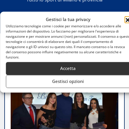
Gestisci la tua privacy
Utilizziamo tecnologie come i cookie per memorizzare e/o accedere alle
informazioni del dispositivo. Lo facciamo per migliorare l'esperienza di
navigazione e per mostrare annunci (non) personalizzati. Il consenso a quest
tecnologie ci consentirà di elaborare dati quali il comportamento di
navigazione o gli ID univoci su questo sito. Il mancato consenso o la revoca
Home
del consenso possono influire negativamente su alcune caratteristiche e
Bracco Atletica celebra un anno trionfale: scudetto
funzioni.
indoor e 220 successi nazionali
Accetta
Gestisci opzioni