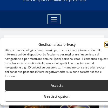
Home
Gestisci la tua privacy
LBA, approvato l’invito ad offrire per i diritti
Utilizziamo tecnologie come i cookie per memorizzare e/o accedere alle
audiovisivi e confermato il formato del campionato
informazioni del dispositivo. Lo facciamo per migliorare l'esperienza di
navigazione e per mostrare annunci (non) personalizzati. Il consenso a quest
tecnologie ci consentirà di elaborare dati quali il comportamento di
navigazione o gli ID univoci su questo sito. Il mancato consenso o la revoca
del consenso possono influire negativamente su alcune caratteristiche e
funzioni.
Accetta
Gestisci opzioni