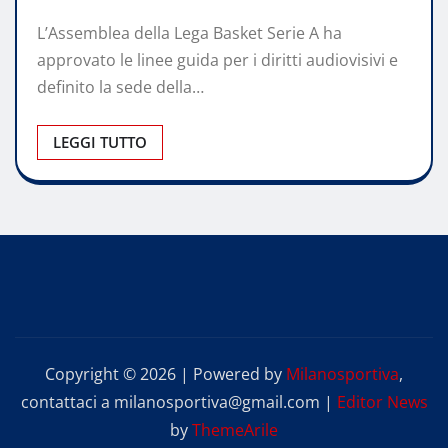
L’Assemblea della Lega Basket Serie A ha
approvato le linee guida per i diritti audiovisivi e
definito la sede della…
LEGGI TUTTO
Copyright © 2026 | Powered by
Milanosportiva
,
contattaci a milanosportiva@gmail.com
|
Editor News
by
ThemeArile