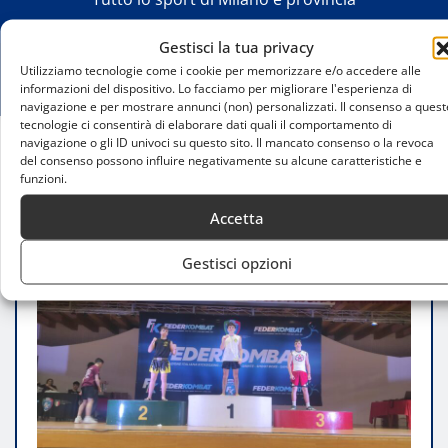
Gestisci la tua privacy
Utilizziamo tecnologie come i cookie per memorizzare e/o accedere alle
informazioni del dispositivo. Lo facciamo per migliorare l'esperienza di
navigazione e per mostrare annunci (non) personalizzati. Il consenso a quest
tecnologie ci consentirà di elaborare dati quali il comportamento di
navigazione o gli ID univoci su questo sito. Il mancato consenso o la revoca
del consenso possono influire negativamente su alcune caratteristiche e
Home
funzioni.
Davide Galimberti: «Voglio vincere gli Italiani e
arrivare ai Mondiali»
Accetta
Gestisci opzioni