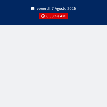
Skip
venerdì, 7 Agosto 2026
to
content
6:33:44 AM