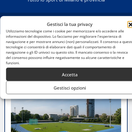
Gestisci la tua privacy
Utilizziamo tecnologie come i cookie per memorizzare e/o accedere alle
informazioni del dispositivo. Lo facciamo per migliorare l'esperienza di
navigazione e per mostrare annunci (non) personalizzati. Il consenso a quest
tecnologie ci consentirà di elaborare dati quali il comportamento di
Home
navigazione o gli ID univoci su questo sito. Il mancato consenso o la revoca
Centro XXV Aprile, Milano accelera sul rilancio con
del consenso possono influire negativamente su alcune caratteristiche e
Golarsa Academy
funzioni.
Accetta
Gestisci opzioni