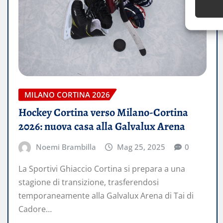
MILANO CORTINA 2026
Hockey Cortina verso Milano-Cortina
2026: nuova casa alla Galvalux Arena
Noemi Brambilla
Mag 25, 2025
0
La Sportivi Ghiaccio Cortina si prepara a una
stagione di transizione, trasferendosi
temporaneamente alla Galvalux Arena di Tai di
Cadore…