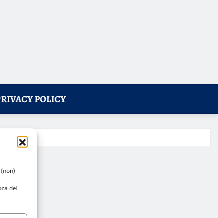
PRIVACY POLICY
 (non)
oca del