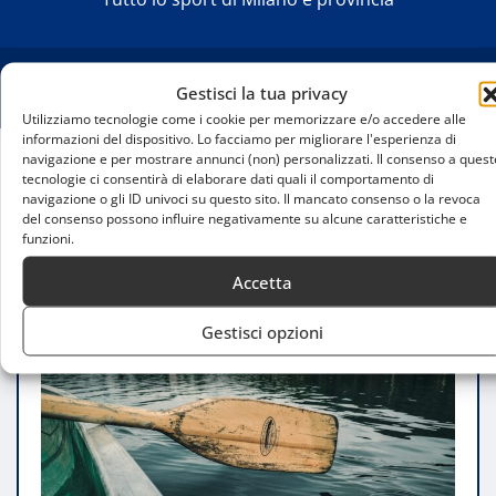
Gestisci la tua privacy
Utilizziamo tecnologie come i cookie per memorizzare e/o accedere alle
informazioni del dispositivo. Lo facciamo per migliorare l'esperienza di
navigazione e per mostrare annunci (non) personalizzati. Il consenso a quest
tecnologie ci consentirà di elaborare dati quali il comportamento di
Home
navigazione o gli ID univoci su questo sito. Il mancato consenso o la revoca
Eventi e Gare di Canoa a Milano: Un Mondo da
del consenso possono influire negativamente su alcune caratteristiche e
Scoprire
funzioni.
Accetta
Gestisci opzioni