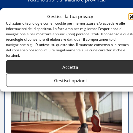
Gestisci la tua privacy
Utilizziamo tecnologie come i cookie per memorizzare e/o accedere alle
informazioni del dispositivo. Lo facciamo per migliorare l'esperienza di
navigazione e per mostrare annunci (non) personalizzati. Il consenso a quest
tecnologie ci consentirà di elaborare dati quali il comportamento di
navigazione o gli ID univoci su questo sito. Il mancato consenso o la revoca
Home
del consenso possono influire negativamente su alcune caratteristiche e
Il Ragazzo e la Ragazza più Veloci di Milano 2025
funzioni.
Accetta
Gestisci opzioni