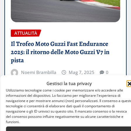
ATTUALITÀ
Il Trofeo Moto Guzzi Fast Endurance
2025: il ritorno delle Moto Guzzi V7 in
pista
Noemi Brambilla
Mag 7, 2025
0
Gestisci la tua privacy
La settima edizione del Trofeo Moto Guzzi Fast
Utilizziamo tecnologie come i cookie per memorizzare e/o accedere alle
Endurance è finalmente partita, e con essa è
informazioni del dispositivo. Lo facciamo per migliorare l'esperienza di
tornata l’emozione delle competizioni…
navigazione e per mostrare annunci (non) personalizzati. Il consenso a quest
tecnologie ci consentirà di elaborare dati quali il comportamento di
navigazione o gli ID univoci su questo sito. Il mancato consenso o la revoca
LEGGI TUTTO
del consenso possono influire negativamente su alcune caratteristiche e
funzioni.