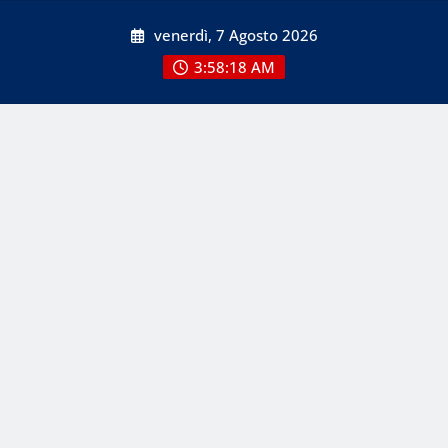
Skip
venerdì, 7 Agosto 2026
to
content
3:58:18 AM