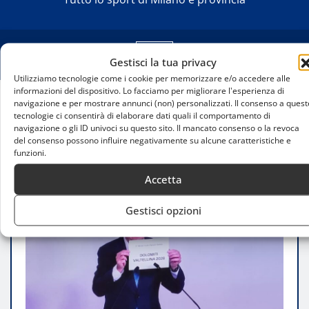
Gestisci la tua privacy
Utilizziamo tecnologie come i cookie per memorizzare e/o accedere alle
informazioni del dispositivo. Lo facciamo per migliorare l'esperienza di
navigazione e per mostrare annunci (non) personalizzati. Il consenso a quest
Home
tecnologie ci consentirà di elaborare dati quali il comportamento di
navigazione o gli ID univoci su questo sito. Il mancato consenso o la revoca
Giochi olimpici giovanili invernali assegnati al
del consenso possono influire negativamente su alcune caratteristiche e
progetto “Dolomiti Valtellina 2028”
funzioni.
Accetta
Gestisci opzioni