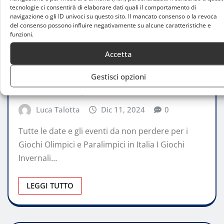
tecnologie ci consentirà di elaborare dati quali il comportamento di
navigazione o gli ID univoci su questo sito. Il mancato consenso o la revoca
del consenso possono influire negativamente su alcune caratteristiche e
funzioni.
Accetta
MILANO CORTINA 2026
Milano Cortina 2026: online i calendari
Gestisci opzioni
ufficiali delle gare
Luca Talotta
Dic 11, 2024
0
Tutte le date e gli eventi da non perdere per i
Giochi Olimpici e Paralimpici in Italia I Giochi
Invernali…
LEGGI TUTTO