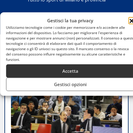
Gestisci la tua privacy
Utilizziamo tecnologie come i cookie per memorizzare e/o accedere alle
informazioni del dispositivo. Lo facciamo per migliorare l'esperienza di
navigazione e per mostrare annunci (non) personalizzati. Il consenso a quest
tecnologie ci consentirà di elaborare dati quali il comportamento di
Home
navigazione o gli ID univoci su questo sito. Il mancato consenso o la revoca
del consenso possono influire negativamente su alcune caratteristiche e
Olimpia Milano, Ettore Messina guarda avanti:
funzioni.
«Resto alla guida del progetto»
Accetta
Gestisci opzioni