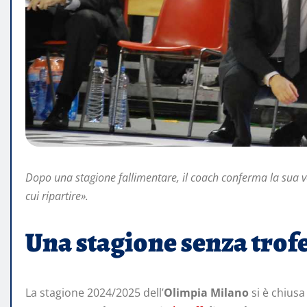
Dopo una stagione fallimentare, il coach conferma la sua vo
cui ripartire».
Una stagione senza trofe
La stagione 2024/2025 dell’
Olimpia Milano
si è chius