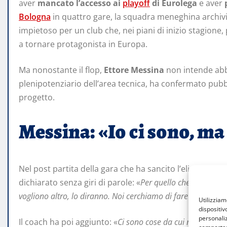
aver
mancato l’accesso ai
playoff
di Eurolega
e aver
Bologna
in quattro gare, la squadra meneghina archiv
impietoso per un club che, nei piani di inizio stagione
a tornare protagonista in Europa.
Ma nonostante il flop,
Ettore Messina
non intende abb
plenipotenziario dell’area tecnica, ha confermato pub
progetto.
Messina: «Io ci sono, ma
Nel post partita della gara che ha sancito l’eliminazio
dichiarato senza giri di parole: «
Per quello che mi riguard
vogliono altro, lo diranno. Noi cerchiamo di fare il meglio p
Utilizzia
dispositiv
personaliz
Il coach ha poi aggiunto: «
Ci sono cose da cui ripartire.