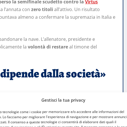
perso la semifinale scudetto contro la
Virtus
ia l’annata con
zero titoli
all’attivo. Un risultato
, puntava almeno a confermare la supremazia in Italia e
andonare la nave. L’allenatore, presidente e
blicamente la
volontà di restare
al timone del
 dipende dalla società»
ne dai playoff per mano della Virtus, Ettore Messina ha
Gestisci la tua privacy
a, sì, riparto da me stesso. Se il signor Armani e Dell’Orco
ossibile
».
mo tecnologie come i cookie per memorizzare e/o accedere alle informazioni del
o. Lo facciamo per migliorare l'esperienza di navigazione e per mostrare annunci
zati. Il consenso a queste tecnologie ci consentirà di elaborare dati quali il
 Abbiamo avuto buone stagioni e altre meno buone. Tre