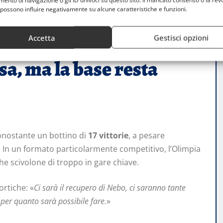
nto di navigazione o gli ID univoci su questo sito. Il mancato consenso o la rev
fatto due finali, e purtroppo non siamo arrivati in fondo.
possono influire negativamente su alcune caratteristiche e funzioni.
orie. Non era mai successo che con quel numero di successi
Accetta
Gestisci opzioni
a, ma la base resta
onostante un bottino di
17 vittorie
, a pesare
 In un formato particolarmente competitivo, l’Olimpia
che scivolone di troppo in gare chiave.
ortiche: «
Ci sarà il recupero di Nebo, ci saranno tante
 per quanto sarà possibile fare.
»