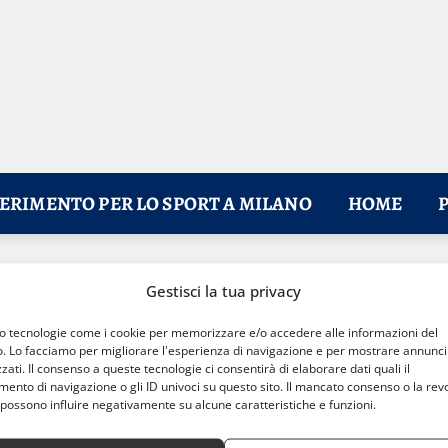
FERIMENTO PER LO SPORT A MILANO
HOME
 professionistici per Menon e Mercogliano
Gestisci la tua privacy
mo tecnologie come i cookie per memorizzare e/o accedere alle informazioni del
o. Lo facciamo per migliorare l'esperienza di navigazione e per mostrare annunci
zati. Il consenso a queste tecnologie ci consentirà di elaborare dati quali il
nto di navigazione o gli ID univoci su questo sito. Il mancato consenso o la rev
possono influire negativamente su alcune caratteristiche e funzioni.