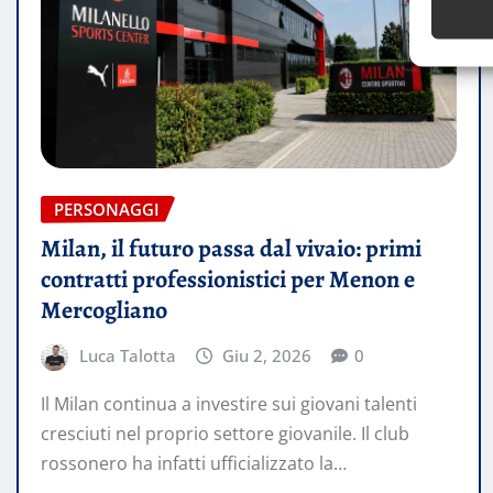
PERSONAGGI
Milan, il futuro passa dal vivaio: primi
contratti professionistici per Menon e
Mercogliano
Luca Talotta
Giu 2, 2026
0
Il Milan continua a investire sui giovani talenti
cresciuti nel proprio settore giovanile. Il club
rossonero ha infatti ufficializzato la…