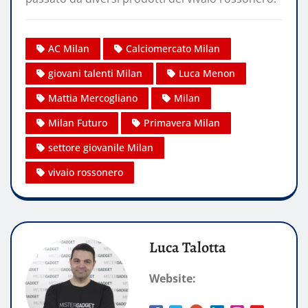
AC Milan
Calciomercato Milan
giovani talenti Milan
Luca Menon
Mattia Mercogliano
Milan
Milan Futuro
Primavera Milan
settore giovanile Milan
vivaio rossonero
Luca Talotta
Website: