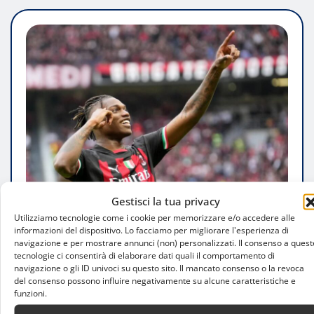
Gestisci la tua privacy
Utilizziamo tecnologie come i cookie per memorizzare e/o accedere alle
PERSONAGGI
informazioni del dispositivo. Lo facciamo per migliorare l'esperienza di
navigazione e per mostrare annunci (non) personalizzati. Il consenso a quest
Milan, Leão può restare: il mercato
tecnologie ci consentirà di elaborare dati quali il comportamento di
cambia ancora lo scenario
navigazione o gli ID univoci su questo sito. Il mancato consenso o la revoca
del consenso possono influire negativamente su alcune caratteristiche e
funzioni.
Luca Talotta
Ago 2, 2026