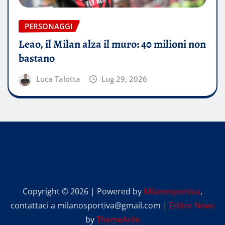
PERSONAGGI
Leao, il Milan alza il muro: 40 milioni non
bastano
Luca Talotta
Lug 29, 2026
Copyright © 2026 | Powered by
Milanosportiva
,
contattaci a milanosportiva@gmail.com
|
Editor News
by
ThemeArile