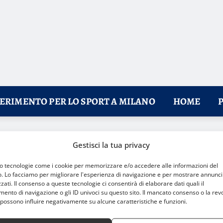
FERIMENTO PER LO SPORT A MILANO
HOME
à e SuperLega: Allianz Milano scommette sul futuro
Gestisci la tua privacy
mo tecnologie come i cookie per memorizzare e/o accedere alle informazioni del
o. Lo facciamo per migliorare l'esperienza di navigazione e per mostrare annunci
zati. Il consenso a queste tecnologie ci consentirà di elaborare dati quali il
nto di navigazione o gli ID univoci su questo sito. Il mancato consenso o la rev
possono influire negativamente su alcune caratteristiche e funzioni.