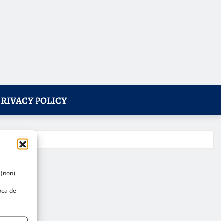
PRIVACY POLICY
 (non)
oca del