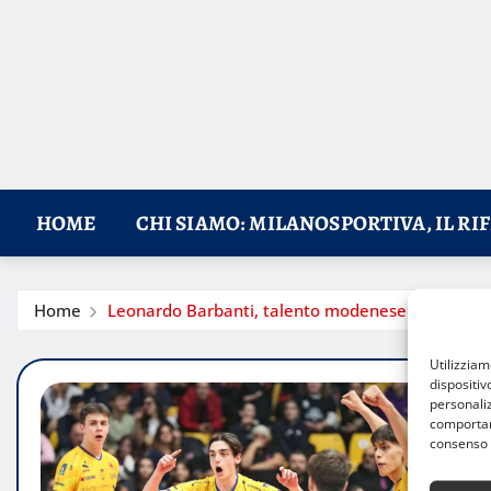
HOME
CHI SIAMO: MILANOSPORTIVA, IL RI
Home
Leonardo Barbanti, talento modenese tra maturit
Utilizzia
dispositiv
personaliz
comportame
consenso 