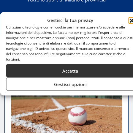
Gestisci la tua privacy
Utilizziamo tecnologie come i cookie per memorizzare e/o accedere alle
informazioni del dispositivo. Lo facciamo per migliorare l'esperienza di
navigazione e per mostrare annunci (non) personalizzati. Il consenso a quest
tecnologie ci consentirà di elaborare dati quali il comportamento di
navigazione o gli ID univoci su questo sito. Il mancato consenso o la revoca
Home
del consenso possono influire negativamente su alcune caratteristiche e
Serie A Silver Baseball, Milano 1946 dà un segnale
funzioni.
da capolista
Accetta
Gestisci opzioni