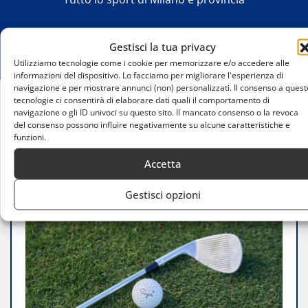
Gestisci la tua privacy
Utilizziamo tecnologie come i cookie per memorizzare e/o accedere alle
informazioni del dispositivo. Lo facciamo per migliorare l'esperienza di
navigazione e per mostrare annunci (non) personalizzati. Il consenso a quest
tecnologie ci consentirà di elaborare dati quali il comportamento di
navigazione o gli ID univoci su questo sito. Il mancato consenso o la revoca
Home
del consenso possono influire negativamente su alcune caratteristiche e
I campi da golf storici di Milano: un patrimonio tra
funzioni.
sport e cultura
Accetta
Gestisci opzioni