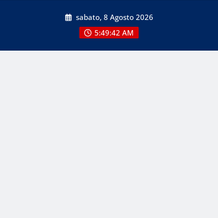
Skip
sabato, 8 Agosto 2026
to
content
5:49:42 AM