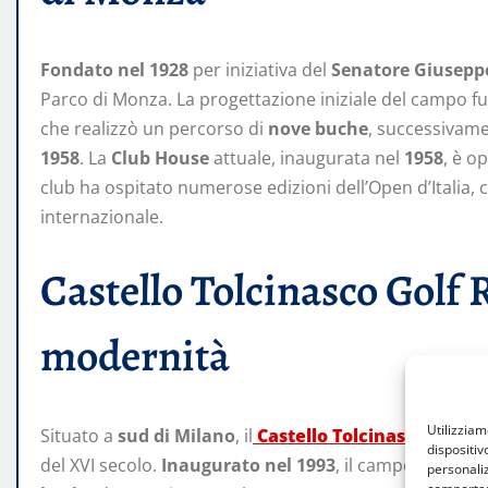
Fondato nel 1928
per iniziativa del
Senatore Giusepp
Parco di Monza. La progettazione iniziale del campo fu 
che realizzò un percorso di
nove buche
, successivam
1958
. La
Club House
attuale, inaugurata nel
1958
, è o
club ha ospitato numerose edizioni dell’Open d’Italia, 
internazionale.
Castello Tolcinasco Golf R
modernità
Utilizzia
Situato a
sud di Milano
, il
Castello Tolcinasco Golf R
dispositiv
del XVI secolo.
Inaugurato nel 1993
, il campo è stato
personaliz