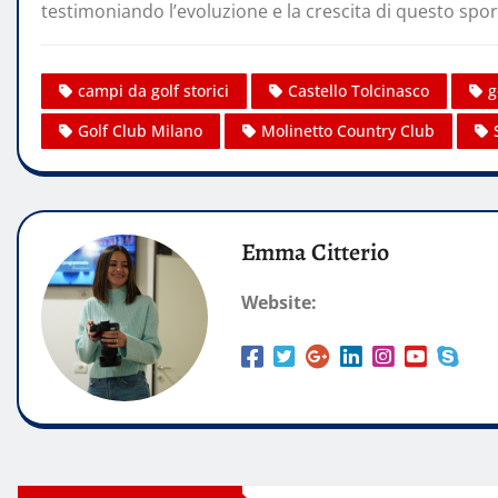
testimoniando l’evoluzione e la crescita di questo spo
campi da golf storici
Castello Tolcinasco
g
Golf Club Milano
Molinetto Country Club
Emma Citterio
Website: