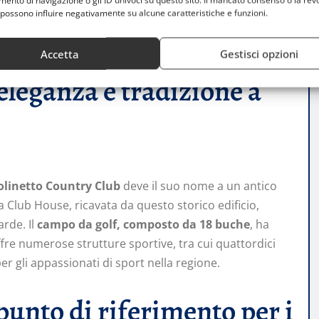
nto di navigazione o gli ID univoci su questo sito. Il mancato consenso o la rev
9 buche. Il resort ha ospitato cinque edizioni
possono influire negativamente su alcune caratteristiche e funzioni.
ndosi come uno dei circoli più rinomati della
Accetta
Gestisci opzioni
eleganza e tradizione a
linetto Country Club
deve il suo nome a un antico
 Club House, ricavata da questo storico edificio,
arde. Il
campo da golf,
composto da 18 buche
, ha
b offre numerose strutture sportive, tra cui quattordici
r gli appassionati di sport nella regione.
 punto di riferimento per i