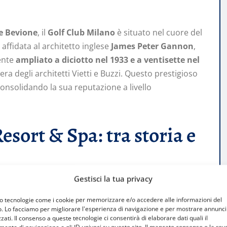
e Bevione
, il
Golf Club Milano
è situato nel cuore del
affidata al architetto inglese
James Peter Gannon
,
ente
ampliato a diciotto nel 1933 e a ventisette nel
pera degli architetti Vietti e Buzzi. Questo prestigioso
consolidando la sua reputazione a livello
esort & Spa: tra storia e
Gestisci la tua privacy
mo tecnologie come i cookie per memorizzare e/o accedere alle informazioni del
esort & Spa
si sviluppa intorno a un magnifico castello
o. Lo facciamo per migliorare l'esperienza di navigazione e per mostrare annunci
progettato dal leggendario Arnold Palmer e offre 27
zati. Il consenso a queste tecnologie ci consentirà di elaborare dati quali il