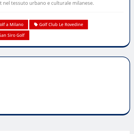
rt nel tessuto urbano e culturale milanese.
olf a Milano
Golf Club Le Rovedine
San Siro Golf