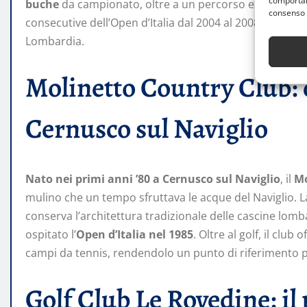
comportame
buche
da campionato, oltre a un percorso executive di 
consenso 
consecutive dell’Open d’Italia dal 2004 al 2008, attesta
Lombardia.
Molinetto Country Club: 
Cernusco sul Naviglio
Nato nei primi anni ’80 a Cernusco sul Naviglio
, il
Mo
mulino che un tempo sfruttava le acque del Naviglio. La
conserva l’architettura tradizionale delle cascine lomb
ospitato l’
Open d’Italia nel 1985
. Oltre al golf, il clu
campi da tennis, rendendolo un punto di riferimento pe
Golf Club Le Rovedine: il