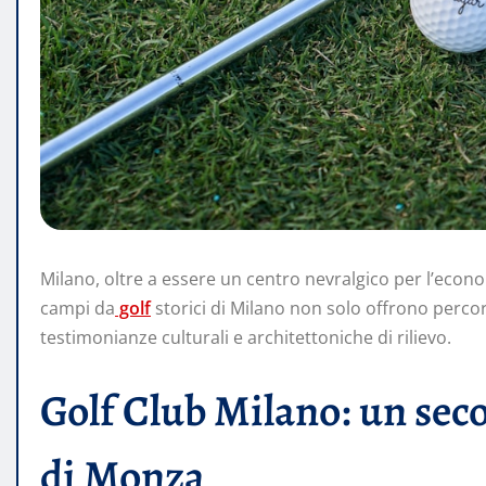
Milano, oltre a essere un centro nevralgico per l’econom
campi da
golf
storici di Milano non solo offrono percor
testimonianze culturali e architettoniche di rilievo.
Golf Club Milano: un seco
di Monza