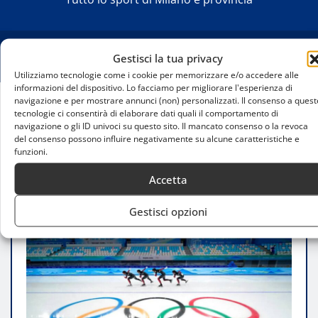
Gestisci la tua privacy
Utilizziamo tecnologie come i cookie per memorizzare e/o accedere alle
informazioni del dispositivo. Lo facciamo per migliorare l'esperienza di
navigazione e per mostrare annunci (non) personalizzati. Il consenso a quest
tecnologie ci consentirà di elaborare dati quali il comportamento di
Home
navigazione o gli ID univoci su questo sito. Il mancato consenso o la revoca
Biglietti per le Olimpiadi Milano-Cortina 2026:
del consenso possono influire negativamente su alcune caratteristiche e
guida completa all’acquisto
funzioni.
Accetta
Gestisci opzioni