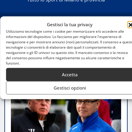
Gestisci la tua privacy
Utilizziamo tecnologie come i cookie per memorizzare e/o accedere alle
informazioni del dispositivo. Lo facciamo per migliorare l'esperienza di
navigazione e per mostrare annunci (non) personalizzati. Il consenso a quest
tecnologie ci consentirà di elaborare dati quali il comportamento di
Home
navigazione o gli ID univoci su questo sito. Il mancato consenso o la revoca
Milano Hockey Club, Doug Shedden nuovo
del consenso possono influire negativamente su alcune caratteristiche e
allenatore: nello staff anche Sakari Lindfors
funzioni.
Accetta
Gestisci opzioni