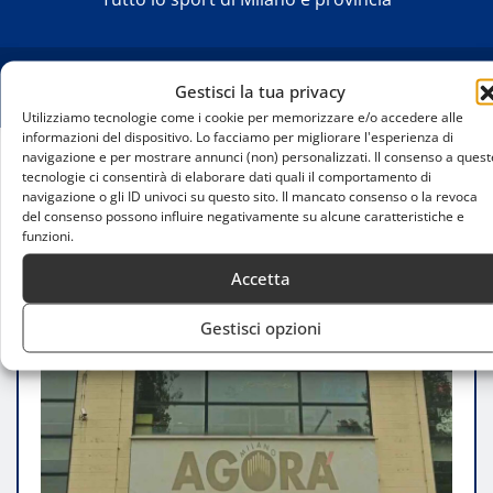
Gestisci la tua privacy
Utilizziamo tecnologie come i cookie per memorizzare e/o accedere alle
informazioni del dispositivo. Lo facciamo per migliorare l'esperienza di
navigazione e per mostrare annunci (non) personalizzati. Il consenso a quest
tecnologie ci consentirà di elaborare dati quali il comportamento di
Home
navigazione o gli ID univoci su questo sito. Il mancato consenso o la revoca
Nuova vita per l’Agorà: presentato un progetto di
del consenso possono influire negativamente su alcune caratteristiche e
riqualificazione del palazzetto del ghiaccio
funzioni.
Accetta
Gestisci opzioni