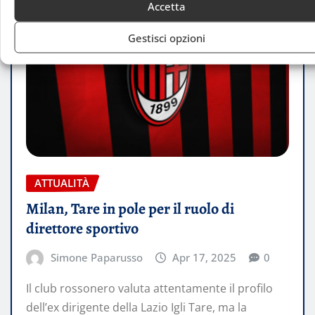
Accetta
Gestisci opzioni
ATTUALITÀ
Milan, Tare in pole per il ruolo di
direttore sportivo
Simone Paparusso
Apr 17, 2025
0
Il club rossonero valuta attentamente il profilo
dell’ex dirigente della Lazio Igli Tare, ma la