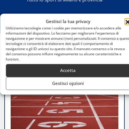
Gestisci la tua privacy
Utilizziamo tecnologie come i cookie per memorizzare e/o accedere alle
informazioni del dispositivo. Lo facciamo per migliorare l'esperienza di
navigazione e per mostrare annunci (non) personalizzati. Il consenso a quest
tecnologie ci consentirà di elaborare dati quali il comportamento di
Home
navigazione o gli ID univoci su questo sito. Il mancato consenso o la revoca
Lisa Marcassoli da record: seconda all-time nei
del consenso possono influire negativamente su alcune caratteristiche e
funzioni.
300 ostacoli
Accetta
Gestisci opzioni