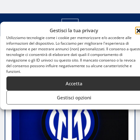
Gestisci la tua privacy
Utilizziamo tecnologie come i cookie per memorizzare e/o accedere alle
informazioni del dispositivo. Lo facciamo per migliorare l'esperienza di
navigazione e per mostrare annunci (non) personalizzati. Il consenso a quest
Home
tecnologie ci consentirà di elaborare dati quali il comportamento di
Lazio-Inter, verso la finale di Coppa Italia: continua
navigazione o gli ID univoci su questo sito. Il mancato consenso o la revoca
la sfida infinita fra la Beneamata e gli Aquilotti
del consenso possono influire negativamente su alcune caratteristiche e
funzioni.
Accetta
Gestisci opzioni