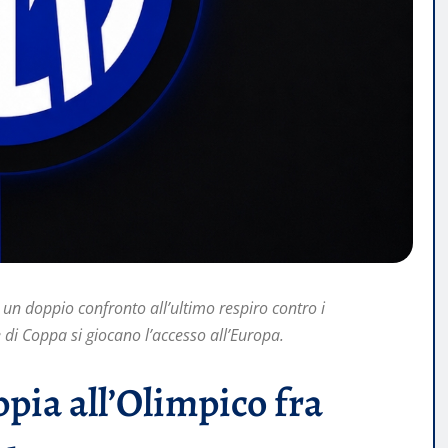
ad un doppio confronto all’ultimo respiro contro i
e di Coppa si giocano l’accesso all’Europa.
ppia all’Olimpico fra