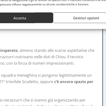
nto di navigazione o gli ID univoci su questo sito. Il mancato consenso o la rev
possono influire negativamente su alcune caratteristiche e funzioni.
per completare il miracolo
Accetta
Gestisci opzioni
 insperato
, almeno stando alle scarse aspettative che
razzurri nutrivano nelle doti di Chivu. Il tecnico
so, con la forza di numeri impressionanti.
lla squadra meneghina si pongono legittimamente un
l 21° trionfale Scudetto, oppure
c’è ancora spazio per
fosi nerazzurri che si stanno già organizzando per