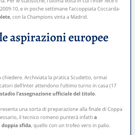
er le statistiche, l’ultima volta in cui l’Inter fece il
a 2009-10, e in poche settimane l’accoppiata Coccarda-
plete
, con la Champions vinta a Madrid.
le aspirazioni europee
chiedere. Archiviata la pratica Scudetto, ormai
tori dell’Inter attendono l’ultimo turno in casa (17
stadio l’assegnazione ufficiale del titolo
.
ppresenta una sorta di preparazione alla finale di Coppa
cessario, il tecnico romeno punterà infatti
a
a doppia sfida
, quello con un trofeo vero in palio.