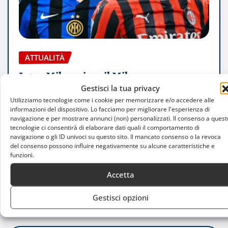
ATTUALITÀ
Inter-Milan: vince il Milan con un secco 3-
Gestisci la tua privacy
0, rossoneri in finale
Utilizziamo tecnologie come i cookie per memorizzare e/o accedere alle
informazioni del dispositivo. Lo facciamo per migliorare l'esperienza di
Christian Mosca
Apr 23, 2025
0
navigazione e per mostrare annunci (non) personalizzati. Il consenso a quest
tecnologie ci consentirà di elaborare dati quali il comportamento di
La partita fra Inter e Milan di questa sera, valida
navigazione o gli ID univoci su questo sito. Il mancato consenso o la revoca
del consenso possono influire negativamente su alcune caratteristiche e
per la semifinale di ritorno di coppa Italia, è
funzioni.
terminata…
Accetta
LEGGI TUTTO
Gestisci opzioni