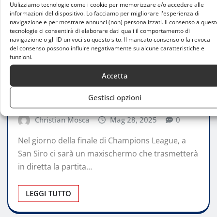
Utilizziamo tecnologie come i cookie per memorizzare e/o accedere alle
informazioni del dispositivo. Lo facciamo per migliorare l'esperienza di
navigazione e per mostrare annunci (non) personalizzati. Il consenso a quest
tecnologie ci consentirà di elaborare dati quali il comportamento di
navigazione o gli ID univoci su questo sito. Il mancato consenso o la revoca
del consenso possono influire negativamente su alcune caratteristiche e
ATTUALITÀ
funzioni.
Maxischermo a San Siro per la finale di
Accetta
Champions: biglietti esauriti in tempo
Gestisci opzioni
record
Christian Mosca
Mag 28, 2025
0
Nel giorno della finale di Champions League, a
San Siro ci sarà un maxischermo che trasmetterà
in diretta la partita…
LEGGI TUTTO