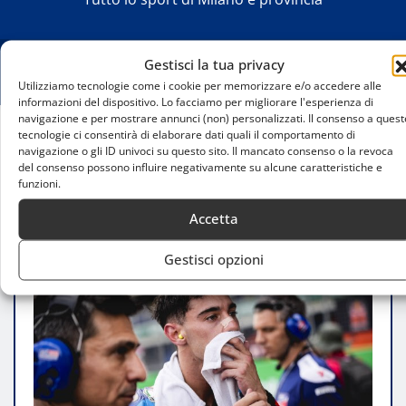
Gestisci la tua privacy
Utilizziamo tecnologie come i cookie per memorizzare e/o accedere alle
informazioni del dispositivo. Lo facciamo per migliorare l'esperienza di
navigazione e per mostrare annunci (non) personalizzati. Il consenso a quest
tecnologie ci consentirà di elaborare dati quali il comportamento di
Home
navigazione o gli ID univoci su questo sito. Il mancato consenso o la revoca
del consenso possono influire negativamente su alcune caratteristiche e
Tony Arbolino conquista il primo storico podio in
funzioni.
Moto2 per il team BLU CRU Pramac Yamaha
Accetta
Gestisci opzioni