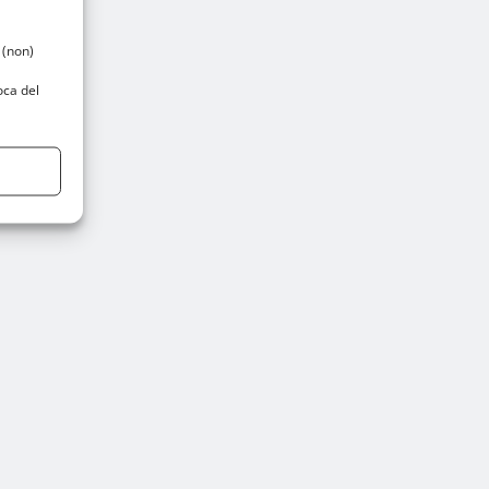
 (non)
oca del