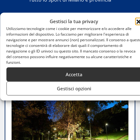
Gestisci la tua privacy
Utilizziamo tecnologie come i cookie per memorizzare e/o accedere alle
informazioni del dispositivo. Lo facciamo per migliorare l'esperienza di
navigazione e per mostrare annunci (non) personalizzati. Il consenso a quest
tecnologie ci consentirà di elaborare dati quali il comportamento di
navigazione o gli ID univoci su questo sito. Il mancato consenso o la revoca
Home
del consenso possono influire negativamente su alcune caratteristiche e
Giusti dello sport 2025: Khalida Popal e altri eroi
funzioni.
celebrati al Giardino dei Giusti
Accetta
Gestisci opzioni