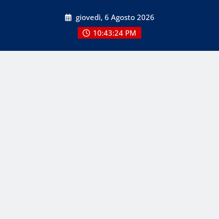
Skip
giovedì, 6 Agosto 2026
to
content
10:43:24 PM